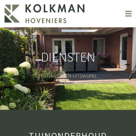
DIENSTEN
WIJ GAAN GEEN UITDAGING
UIT DE WEG
TUINONDERHOUD